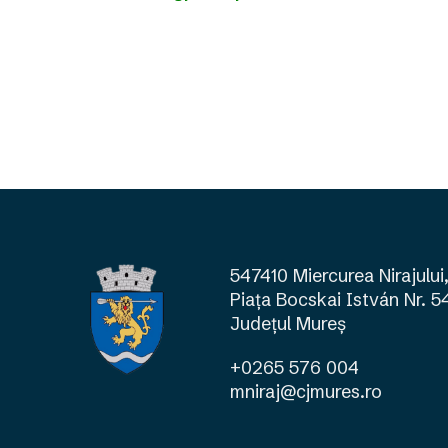
547410 Miercurea Nirajului
Piața Bocskai István Nr. 5
Județul Mureş
+0265 576 004
mniraj@cjmures.ro