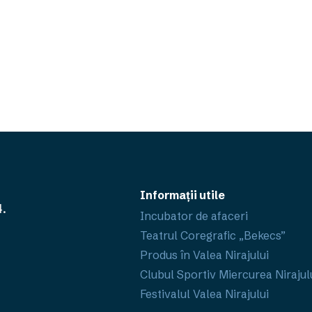
,
Informații utile
4.
Incubator de afaceri
Teatrul Coregrafic „Bekecs”
Produs în Valea Nirajului
Clubul Sportiv Miercurea Nirajul
Festivalul Valea Nirajului