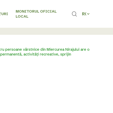
MONITORUL OFICIAL
search
ȚURI
LOCAL
tru persoane vârstnice din Miercurea Nirajului are o
permanentă, activități recreative, sprijin