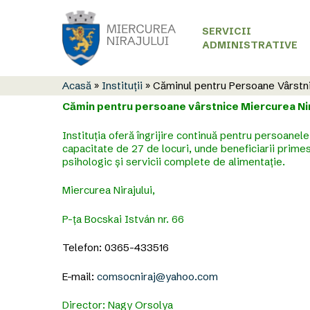
Skip
to
main
SERVICII
content
ADMINISTRATIVE
Acasă
»
Instituții
»
Căminul pentru Persoane Vârstn
C
ămin pentru persoane vârstnice Miercurea Nir
Instituția oferă îngrijire continuă pentru persoanel
capacitate de 27 de locuri, unde beneficiarii primes
psihologic și servicii complete de alimentație.
Miercurea Nirajului,
P-ța Bocskai István nr. 66
Telefon: 0365-433516
E-mail:
comsocniraj@yahoo.com
Director: Nagy Orsolya