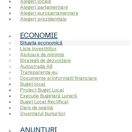
Alegeri locale
Alegeri parlamentare
Alegeri europarlamentare
Alegeri prezidențiale
ECONOMIE
Situația economică
Lista investițiilor
Ajutoare de minimis
Strategii de dezvoltare
Autostrada A8
Transparenta-eu
Documente şi informaţii financiare
Buget local
Proiect Buget Local
Execuție Bugetară Lunară
Buget Local Rectificat
Dare de seamă
Inventarul bunurilor
ANUNȚURI