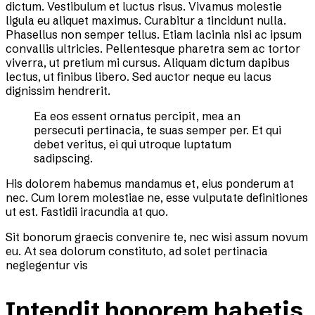
dictum. Vestibulum et luctus risus. Vivamus molestie
ligula eu aliquet maximus. Curabitur a tincidunt nulla.
Phasellus non semper tellus. Etiam lacinia nisi ac ipsum
convallis ultricies. Pellentesque pharetra sem ac tortor
viverra, ut pretium mi cursus. Aliquam dictum dapibus
lectus, ut finibus libero. Sed auctor neque eu lacus
dignissim hendrerit.
Ea eos essent ornatus percipit, mea an
persecuti pertinacia, te suas semper per. Et qui
debet veritus, ei qui utroque luptatum
sadipscing.
His dolorem habemus mandamus et, eius ponderum at
nec. Cum lorem molestiae ne, esse vulputate definitiones
ut est. Fastidii iracundia at quo.
Sit bonorum graecis convenire te, nec wisi assum novum
eu. At sea dolorum constituto, ad solet pertinacia
neglegentur vis
Intendit honorem habetis