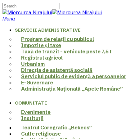
Skip
to
Close
main
Search
search
Menu
content
SERVICII ADMINISTRATIVE
Program de relații cu publicul
Impozite și taxe
Taxă de tranzit – vehicule peste 7,5 t
Registrul agricol
Urbanism
Direcția de asistență socială
Serviciul public de evidență a persoanelor
E-Guvernare
Administrația Națională „Apele Române”
COMUNITATE
Evenimente
Instituții
Teatrul Coregrafic „Bekecs”
Culte religioase