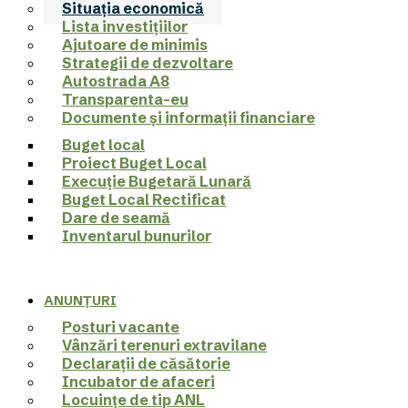
Situația economică
Lista investițiilor
Ajutoare de minimis
Strategii de dezvoltare
Autostrada A8
Transparenta-eu
Documente şi informaţii financiare
Buget local
Proiect Buget Local
Execuție Bugetară Lunară
Buget Local Rectificat
Dare de seamă
Inventarul bunurilor
ANUNȚURI
Posturi vacante
Vânzări terenuri extravilane
Declarații de căsătorie
Incubator de afaceri
Locuințe de tip ANL