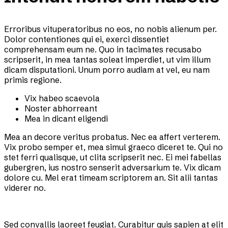
Erroribus vituperatoribus no eos, no nobis alienum per.
Dolor contentiones qui ei, exerci dissentiet
comprehensam eum ne. Quo in tacimates recusabo
scripserit, in mea tantas soleat imperdiet, ut vim illum
dicam disputationi. Unum porro audiam at vel, eu nam
primis regione.
Vix habeo scaevola
Noster abhorreant
Mea in dicant eligendi
Mea an decore veritus probatus. Nec ea affert verterem.
Vix probo semper et, mea simul graeco diceret te. Qui no
stet ferri qualisque, ut clita scripserit nec. Ei mei fabellas
gubergren, ius nostro senserit adversarium te. Vix dicam
dolore cu. Mel erat timeam scriptorem an. Sit alii tantas
viderer no.
Sed convallis laoreet feugiat. Curabitur quis sapien at elit