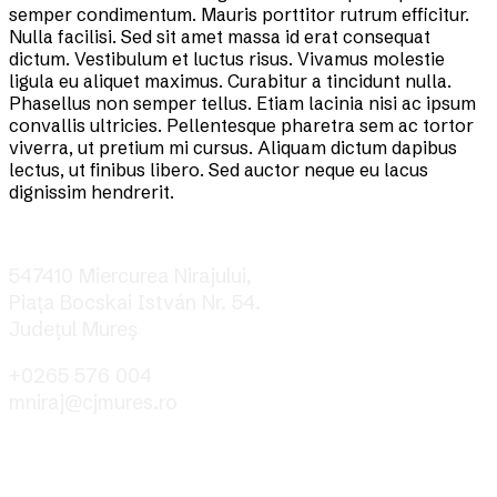
semper condimentum. Mauris porttitor rutrum efficitur.
Nulla facilisi. Sed sit amet massa id erat consequat
dictum. Vestibulum et luctus risus. Vivamus molestie
ligula eu aliquet maximus. Curabitur a tincidunt nulla.
Phasellus non semper tellus. Etiam lacinia nisi ac ipsum
convallis ultricies. Pellentesque pharetra sem ac tortor
viverra, ut pretium mi cursus. Aliquam dictum dapibus
lectus, ut finibus libero. Sed auctor neque eu lacus
dignissim hendrerit.
547410 Miercurea Nirajului,
Piața Bocskai István Nr. 54.
Județul Mureş
+0265 576 004
mniraj@cjmures.ro
Informații utile