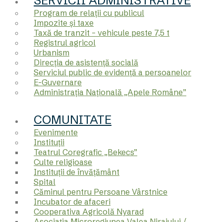
SERVICII ADMINISTRATIVE
Program de relații cu publicul
Impozite și taxe
Taxă de tranzit – vehicule peste 7,5 t
Registrul agricol
Urbanism
Direcția de asistență socială
Serviciul public de evidență a persoanelor
E-Guvernare
Administrația Națională „Apele Române”
COMUNITATE
Evenimente
Instituții
Teatrul Coregrafic „Bekecs”
Culte religioase
Instituții de învățământ
Spital
Căminul pentru Persoane Vârstnice
Incubator de afaceri
Cooperativa Agricolă Nyarad
Asociația Microregiunea Valea Nirajului /