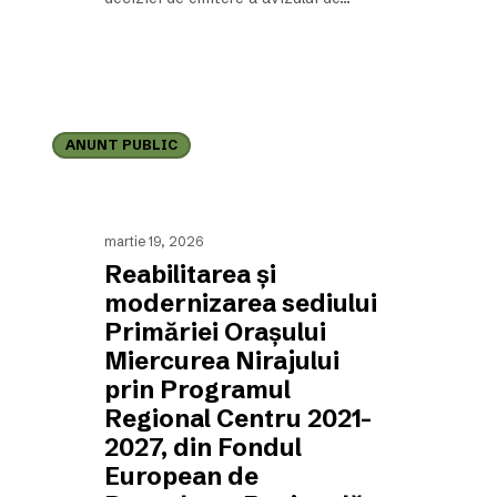
Reabilitarea
și
ANUNT PUBLIC
modernizarea
sediului
Primăriei
Orașului
Miercurea
martie 19, 2026
Nirajului
Reabilitarea și
prin
Programul
modernizarea sediului
Regional
Primăriei Orașului
Centru
Miercurea Nirajului
2021–
2027,
prin Programul
din
Regional Centru 2021–
Fondul
European
2027, din Fondul
de
European de
Dezvoltare