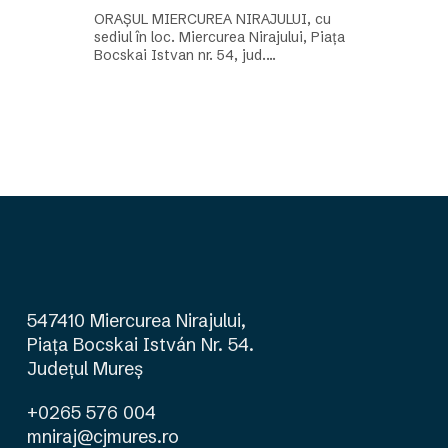
ORAȘUL MIERCUREA NIRAJULUI, cu
sediul în loc. Miercurea Nirajului, Piața
Bocskai Istvan nr. 54, jud.…
547410 Miercurea Nirajului,
Piața Bocskai István Nr. 54.
Județul Mureş
+0265 576 004
mniraj@cjmures.ro