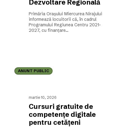
Regională
Dezvoltare Regională
Primăria Orașului Miercurea Nirajului
informează locuitorii că, în cadrul
Programului Regiunea Centru 2021–
2027, cu finanțare…
Cursuri
gratuite
ANUNT PUBLIC
de
competențe
digitale
pentru
cetățeni
martie 10, 2026
Cursuri gratuite de
competențe digitale
pentru cetățeni