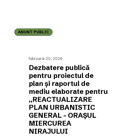
Dezbatere
publică
ANUNT PUBLIC
pentru
proiectul
de
plan
și
februarie 20, 2026
raportul
Dezbatere publică
de
mediu
pentru proiectul de
elaborate
plan și raportul de
pentru
mediu elaborate pentru
„REACTUALIZARE
PLAN
„REACTUALIZARE
URBANISTIC
PLAN URBANISTIC
GENERAL
–
GENERAL – ORAȘUL
ORAȘUL
MIERCUREA
MIERCUREA
NIRAJULUI
NIRAJULUI