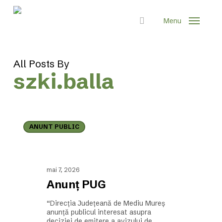
Skip
to
Menu
main
search
content
All Posts By
szki.balla
Anunț
PUG
ANUNT PUBLIC
mai 7, 2026
Anunț PUG
“Direcția Județeană de Mediu Mureș
anunță publicul interesat asupra
deciziei de emitere a avizului de…