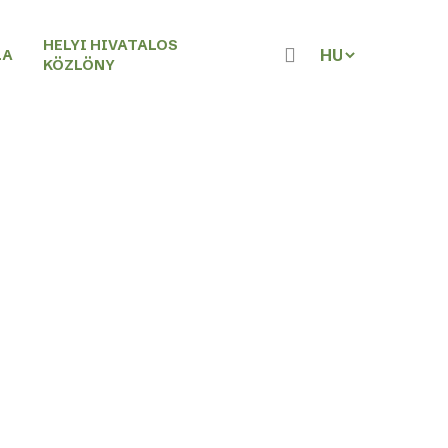
HELYI HIVATALOS
keresés
LA
KÖZLÖNY
Archívum