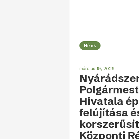
Hírek
Nyárádszereda
Polgármesteri
Hivatala
március 19, 2026
épületének
Nyárádsze
felújítása
és
Polgármest
korszerűsítése
a
Hivatala é
Központi
Régió
felújítása é
2021-
2027-
korszerűsít
es
Programja
Központi Ré
keretében,