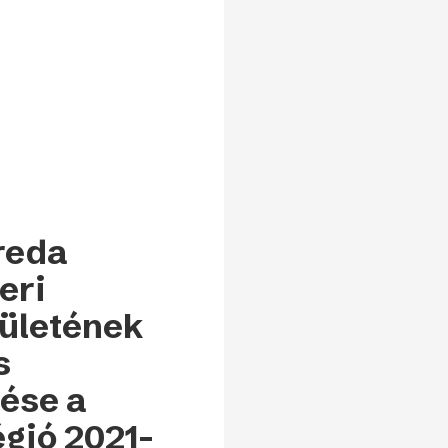
reda
eri
pületének
s
ése a
gió 2021-