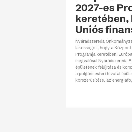
Európai
2027-es Pr
Uniós
finanszírozással
keretében,
Uniós finan
Nyárádszereda Önkormányzat
lakosságot, hogy a Központ
Programja keretében, Európai
megvalósul Nyárádszereda Po
épületének felújítása és korsz
a polgármesteri hivatal épül
korszerűsítése, az energiaf