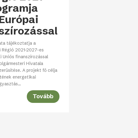
ogramja
 Európai
szírozással
a tájékoztatja a
i Régió 2021-2027-es
 Uniós finanszírozással
lgármesteri Hivatala
erűsítése. A projekt fő célja
etének energetikai
ogyasztás…
Tovább